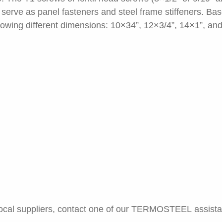
serve as panel fasteners and steel frame stiffeners. Ba
llowing different dimensions: 10×34”, 12×3/4”, 14×1”, an
local suppliers, contact one of our TERMOSTEEL assista