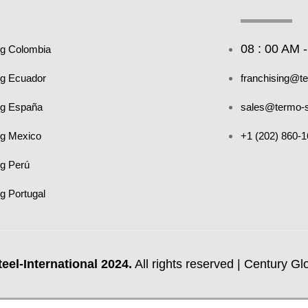
08 : 00 AM 
ng Colombia
ng Ecuador
franchising@t
ng España
sales@termo-s
ng Mexico
+1 (202) 860-
ng Perú
g Portugal
eel-International 2024.
All rights reserved | Century Gl