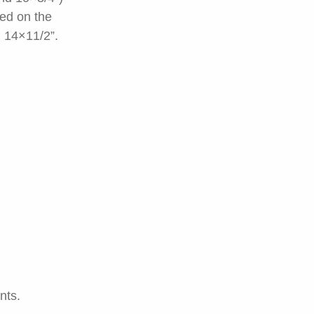
sed on the
d 14×11/2”.
nts.