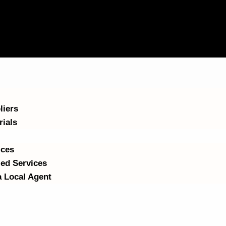
liers
rials
ices
ed Services
 Local Agent