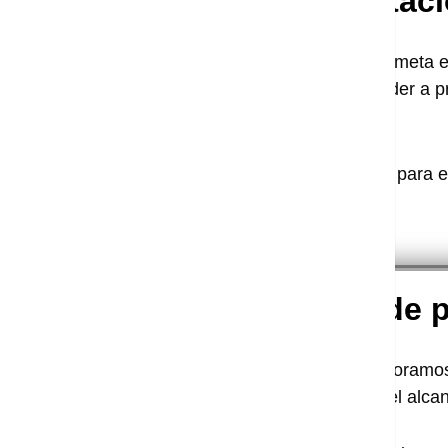
Franquicias y Representaci
Si tu meta 
fraiming
, aplicar la técnica de montaje y acceder a p
de servicios.
La dirección de franquicia tiene una propuesta para 
marca desde 1998.
Planificación y gestión de 
Asesoramos
nuestros servicios de consultoría en función del alca