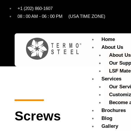
+1 (202) 860-1607
08 : 00 AM - 06 : 00 PM (USA TIME ZONE)
Home
About Us
About Us
Our Supp
LSF Mate
Services
Our Serv
Customiz
Become a
Brochures
Screws
Blog
Gallery