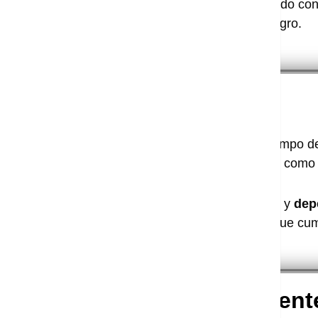
Únicamente prestamos este servicio si el método con
construcción híbrida. con hormigón o hierro negro.
Servicio de Instalación
El tiempo d
5 días para viviendas 1 planta y de 5 a 10 días como
El tiempo se define directamente con el cliente y
dep
acompañado por un técnico Termosteel para que cump
Fabricación de Component