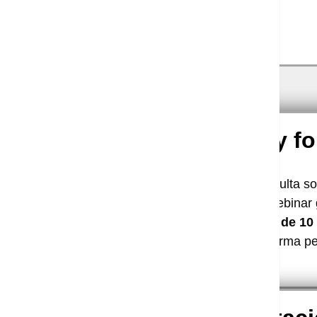
Become a new supplier
Asesoría, Capacitación y f
Consulta s
suscripción y te daremos acceso a nuestros webinar 
la mano de
profesionales expertos con más de 10 
nuestras plataformas y
podrás acceder de forma per