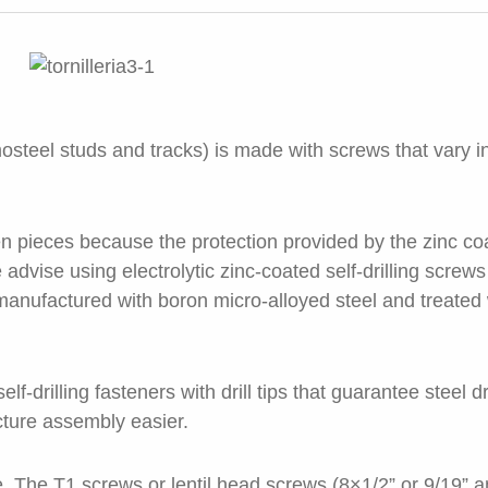
steel studs and tracks) is made with screws that vary in
n pieces because the protection provided by the zinc coa
 advise using electrolytic zinc-coated self-drilling screw
 manufactured with boron micro-alloyed steel and treated 
-drilling fasteners with drill tips that guarantee steel dr
cture assembly easier.
. The T1 screws or lentil head screws (8×1/2” or 9/19” 