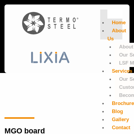
CERRAR
Home
About
Us
About
Our S
LSF M
Services
Our S
Custo
Becom
Brochur
Blog
Gallery
Contact
MGO board